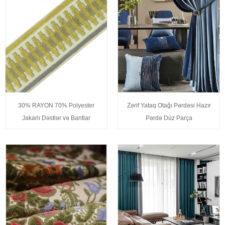
30% RAYON 70% Polyester
Zərif Yataq Otağı Pərdəsi Hazır
Jakarlı Dəstlər və Bantlar
Pərdə Düz Parça