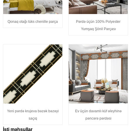
Qonaq otağı lüks chenille parça
Pərdə üçün 100% Polyester
Yumşaq Şönil Parçası
Yeni pərdə krujeva bəzək bəzəyi
Ev üçün davamlı küf əleyhinə
saçıq
pəncərə pərdəsi
İsti məhsullar