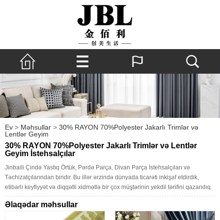
Ev
>
Məhsullar
>
30% RAYON 70%Polyester Jakarlı Trimlər və
Lentlər Geyim
30% RAYON 70%Polyester Jakarlı Trimlər və Lentlər
Geyim İstehsalçılar
Jinbaili Çində Yastıq Örtük, Pərdə Parça, Divan Parça İstehsalçıları və
Təchizatçılarından biridir. Bu illər ərzində dünyada ticarəti inkişaf etdirdik,
etibarlı keyfiyyət və diqqətli xidmətlə bir çox müştərinin yekdil tərifini qazandıq.
Əlaqədar məhsullar