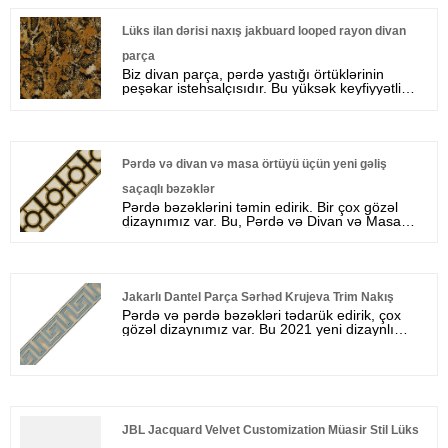
Lüks ilan dərisi naxış jakbuard looped rayon divan
parça
Biz divan parça, pərdə yastığı örtüklərinin
peşəkar istehsalçısıdır. Bu yüksək keyfiyyətli
lüks ilan dəri nümunəsi Jacquard looped rayon
divan parça. Bizimdən lüks ilan dəri naxışı
Jacquard Doopa Divan Parça almağa xoş
gəlmisiniz.
Pərdə və divan və masa örtüyü üçün yeni gəliş
saçaqlı bəzəklər
Pərdə bəzəklərini təmin edirik. Bir çox gözəl
dizaynımız var. Bu, Pərdə və Divan və Masa
Örtüyü üçün Yeni Gəliş Saçaqlı Döşəklər, 8,5 sm
enində Ev Dekorasiyasıdır.
Jakarlı Dantel Parça Sərhəd Krujeva Trim Nakış
Pərdə və pərdə bəzəkləri tədarük edirik, çox
gözəl dizaynımız var. Bu 2021 yeni dizaynlı
Jakarlı Dantel Parça Sərhəd Dantel Trim Nakış
bəzəkidir. eni 5 sm / 2 inçdir.
JBL Jacquard Velvet Customization Müasir Stil Lüks