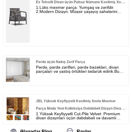
Ev Tekstili Divan üçün Pulsuz Nümunə Kəsilmiş Xovlu
1.Lüks məxmər parça: Yumşaq və zərifdir.
Parça
2.Modern Dizayn: Müasir yaşayış sahələrini
üslubla artırır. 3.Eko-dost material: Ekoloji
cəhətdən şüurlu alıcılar üçün davamlı seçimdir.
4.Fərdiləşdirilə bilən seçimlər: Divanınızı xüsusi
parça dizaynları ilə fərdiləşdirin. 5.Yüksək
Keyfiyyətli Tikinti: Davamlı və uzunömürlü üzlük.
Pərdə üçün Nakış Zərif Parça
Pərdə, pərdə zərifləri, pərdə bəzəkləri, divan
parçaları və yastıq örtükləri tədarük edirik.Bu
Pərdə Üçün Nakış Zərif Parça.Mavi ulduz və ay
naxışları. Çatdırılma qiyməti müzakirə edilərkən
pulsuz nümunə
JBL Yüksək Keyfiyyətli Kəsilmiş Xovlu Məxmər
Parça Moda Yeni Kolleksiya Dəbdəbəli Dizayn Divan
1.Yüksək Keyfiyyətli Cut-Pile Velvet: Premium
üçün Morden Stil Jakarlı Məxmər
divan dizaynları üçün dəbdəbəli və davamlı
parça. 2.Modern Style Jacquard Velvet: Müasir
interyerlər üçün zərif hazırlanmışdır. 3.Eko-dost
material: Ekoloji şüurlu istehlakçılar üçün
Əlaqədar Bloq
Rəylər