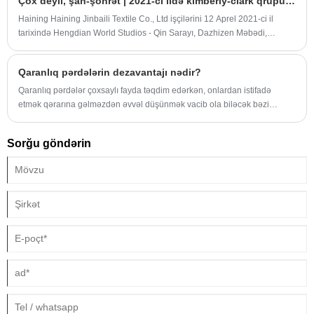
Çox deyil, şan-şöhrət | 2021-ci ildə kimberly-clark qrupu turizm işçiləri
Haining Haining Jinbaili Textile Co., Ltd işçilərini 12 Aprel 2021-ci il
tarixində Hengdian World Studios - Qin Sarayı, Dazhizen Məbədi,
Guangzhou Caddesi və Hong Kong Caddesi və digər mənzərəli yerlərə
səyahət etmək üçün təşkil edəcəkdir.
Qaranlıq pərdələrin dezavantajı nədir?
Qaranlıq pərdələr çoxsaylı fayda təqdim edərkən, onlardan istifadə
etmək qərarına gəlməzdən əvvəl düşünmək vacib ola biləcək bəzi
çatışmazlıqlar da var:
Sorğu göndərin