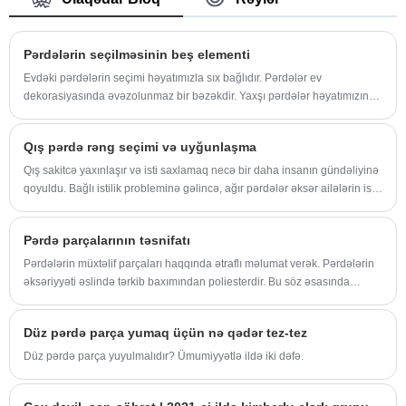
davamlı seçimdir. 4.Lüks Dizayn: Yüksək
səviyyəli mebel üzlükləri üçün idealdır.
5.550gsm Ağır: Möhkəm konstruksiya
uzunmüddətli istifadəni təmin edir.
Pərdələrin seçilməsinin beş elementi
Evdəki pərdələrin seçimi həyatımızla sıx bağlıdır. Pərdələr ev
dekorasiyasında əvəzolunmaz bir bəzəkdir. Yaxşı pərdələr həyatımızın
keyfiyyətini artıra bilər.
Qış pərdə rəng seçimi və uyğunlaşma
Qış sakitcə yaxınlaşır və isti saxlamaq necə bir daha insanın gündəliyinə
qoyuldu. Bağlı istilik probleminə gəlincə, ağır pərdələr əksər ailələrin isti
olması üçün əsas "avadanlıq" biri oldu.
Pərdə parçalarının təsnifatı
Pərdələrin müxtəlif parçaları haqqında ətraflı məlumat verək. Pərdələrin
əksəriyyəti əslində tərkib baxımından poliesterdir. Bu söz əsasında
müxtəlif isimlər işlənir. Məsələn, kətan pambıq, bu pambıq ip deyil və
poliester ehtiva edir. Sonra onlar haqqında bir-bir danışaq.
Düz pərdə parça yumaq üçün nə qədər tez-tez
Düz pərdə parça yuyulmalıdır? Ümumiyyətlə ildə iki dəfə.