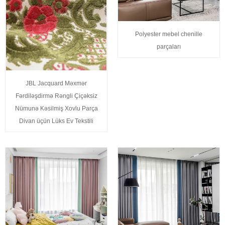
Polyester mebel chenille
parçaları
JBL Jacquard Məxmər
Fərdiləşdirmə Rəngli Çiçəksiz
Nümunə Kəsilmiş Xovlu Parça
Divan üçün Lüks Ev Tekstili