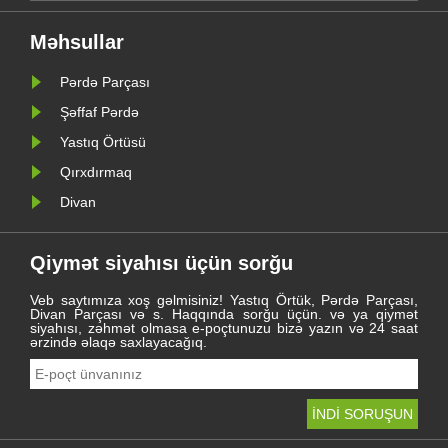
r.
2021-ci ildə yeni səyahətini
transfo
gözləyir.
Bu dina
t
kateqori
Məhsullar
imi
məkanla
...
xidmət 
Pərdə Parçası
Şəffaf Pərdə
Yastıq Örtüsü
Qırxdırmaq
Divan
Qiymət siyahısı üçün sorğu
Veb saytımıza xoş gəlmisiniz! Yastıq Örtük, Pərdə Parçası,
Divan Parçası və s. Haqqında sorğu üçün. və ya qiymət
siyahısı, zəhmət olmasa e-poçtunuzu bizə yazın və 24 saat
ərzində əlaqə saxlayacağıq.