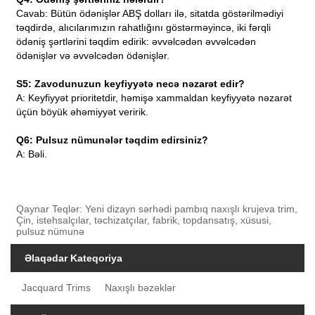
Cavab: Bütün ödənişlər ABŞ dolları ilə, sitatda göstərilmədiyi
təqdirdə, alıcılarımızın rahatlığını göstərməyincə, iki fərqli
ödəniş şərtlərini təqdim edirik: əvvəlcədən əvvəlcədən
ödənişlər və əvvəlcədən ödənişlər.
S5: Zavodunuzun keyfiyyətə necə nəzarət edir?
A: Keyfiyyət prioritetdir, həmişə xammaldan keyfiyyətə nəzarət
üçün böyük əhəmiyyət veririk.
Q6: Pulsuz nümunələr təqdim edirsiniz?
A: Bəli.
Qaynar Teqlər: Yeni dizayn sərhədi pambıq naxışlı krujeva trim,
Çin, istehsalçılar, təchizatçılar, fabrik, topdansatış, xüsusi,
pulsuz nümunə
Əlaqədar Kateqoriya
Jacquard Trims
Naxışlı bəzəklər