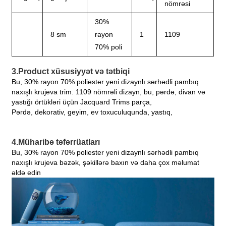
nömrəsi
30%
8 sm
rayon
1
1109
70% poli
3.Product xüsusiyyət və tətbiqi
Bu, 30% rayon 70% poliester yeni dizaynlı sərhədli pambıq
naxışlı krujeva trim. 1109 nömrəli dizayn, bu, pərdə, divan və
yastığı örtükləri üçün Jacquard Trims parça,
Pərdə, dekorativ, geyim, ev toxuculuqunda, yastıq,
4.Müharibə təfərrüatları
Bu, 30% rayon 70% poliester yeni dizaynlı sərhədli pambıq
naxışlı krujeva bəzək, şəkillərə baxın və daha çox məlumat
əldə edin