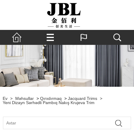
Ev
>
Məhsullar
>
Qırxdırmaq
>
Jacquard Trims
>
Yeni Dizayn Sərhədli Pambıq Nakış Krujeva Trim