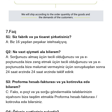
7.Faq
S1: Siz fabrik və ya ticarət şirkətisiniz?
A: Biz 16 yaşdan peşəkar istehsalçıyıq.
Q2: Nə vaxt qiyməti ala bilərəm?
A: Sorğunuzu almaq üçün təcili olduğunuzu və ya e-
poçtunuzda bizə zəng etmək üçün təcili olduğunuzu və ya e-
poçtunuzda bizə məlumat verməyiniz üçün soruşduqdan sonra
24 saat ərzində 24 saat ərzində təklif edirik
S3: Proforma hesab-fakturası və ya kotirovka edə
bilərəm?
C: Faks, e-poçt və ya sorğu göndərməklə tələblərinizin
siyahısını bizə təqdim etməklə Proforma hesab-fakturası /
kotirovka edə bilərsiniz.
Q4: Ödəniş şərtləriniz nələrdir?