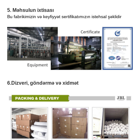
5. Məhsulun ixtisası
Bu fabrikimizin və keyfiyyət sertifikatımızın istehsal şəklidir
6.Dizveri, göndərmə və xidmət