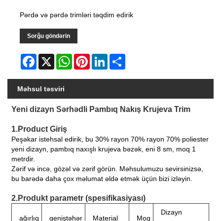
Pərdə və pərdə trimləri təqdim edirik
Sorğu göndərin
Facebook
X
WhatsApp
Pinterest
LinkedIn
Share
Məhsul təsviri
Yeni dizayn Sərhədli Pambıq Nakış Krujeva Trim
1.Product Giriş
Peşəkar istehsal edirik, bu 30% rayon 70% rayon 70% poliester
yeni dizayn, pambıq naxışlı krujeva bəzək, eni 8 sm, moq 1
metrdir.
Zərif və incə, gözəl və zərif görün. Məhsulumuzu sevirsinizsə,
bu barədə daha çox məlumat əldə etmək üçün bizi izləyin.
2.Produkt parametr (spesifikasiyası)
Dizayn
ağırlıq
geniştəhər
Material
Moq