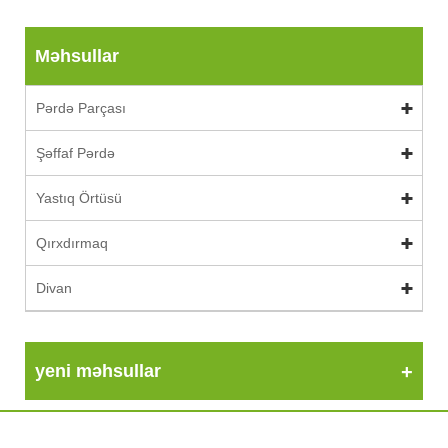
Məhsullar
Pərdə Parçası
Şəffaf Pərdə
Yastıq Örtüsü
Qırxdırmaq
Divan
yeni məhsullar