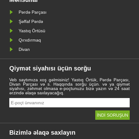
Pərdə Parçası
Şəffaf Pərdə
Yastıq Örtüsü
Qırxdırmaq
Divan
Qiymət siyahısı üçün sorğu
Veb saytımıza xoş gəlmisiniz! Yastıq Örtük, Pərdə Parçası,
Divan Parçası və s. Haqqında sorğu üçün. və ya qiymət
siyahısı, zəhmət olmasa e-poçtunuzu bizə yazın və 24 saat
ərzində əlaqə saxlayacağıq.
Bizimlə əlaqə saxlayın