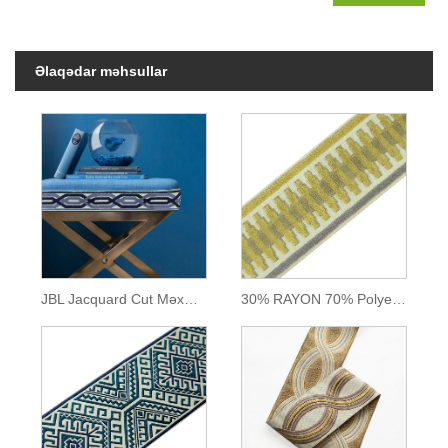
Əlaqədar məhsullar
JBL Jacquard Cut Məxmər Yeni Dizayn Sərhəd Döşəmələri
30% RAYON 70% Polyester Jakarlı Dəstlər və Bantlar