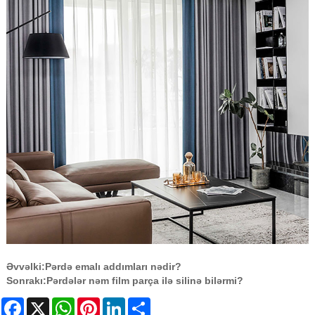
Əvvəlki:
Pərdə emalı addımları nədir?
Sonrakı:
Pərdələr nəm film parça ilə silinə bilərmi?
Facebook
X
WhatsApp
Pinterest
LinkedIn
Share