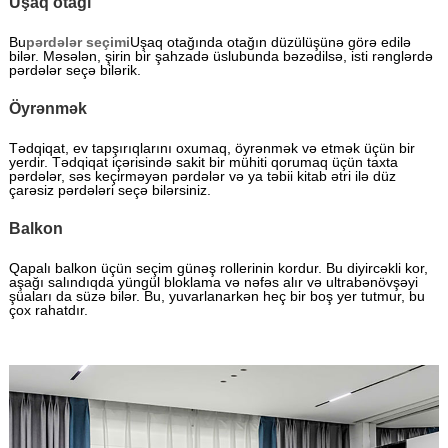
Uşaq otağı
Bu
pərdələr seçimi
Uşaq otağında otağın düzülüşünə görə edilə
bilər. Məsələn, şirin bir şahzadə üslubunda bəzədilsə, isti rənglərdə
pərdələr seçə bilərik.
Öyrənmək
Tədqiqat, ev tapşırıqlarını oxumaq, öyrənmək və etmək üçün bir
yerdir. Tədqiqat içərisində sakit bir mühiti qorumaq üçün taxta
pərdələr, səs keçirməyən pərdələr və ya təbii kitab ətri ilə düz
çarəsiz pərdələri seçə bilərsiniz.
Balkon
Qapalı balkon üçün seçim günəş rollerinin kordur. Bu diyircəkli kor,
aşağı salındıqda yüngül bloklama və nəfəs alır və ultrabənövşəyi
şüaları da süzə bilər. Bu, yuvarlanarkən heç bir boş yer tutmur, bu
çox rahatdır.