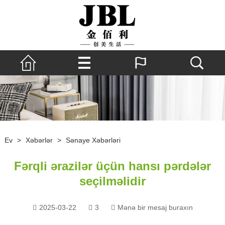
Ev
>
Xəbərlər
>
Sənaye Xəbərləri
Fərqli ərazilər üçün hansı pərdələr
seçilməlidir
2025-03-22
3
Mənə bir mesaj buraxın