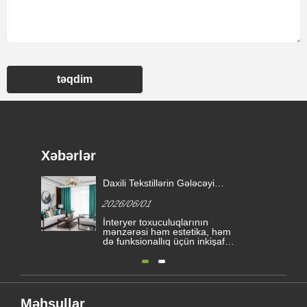
təqdim
Xəbərlər
Daxili Tekstillərin Gələcəyi
Yüksək Performanslı Pərdə
2026/06/01
Parçası ilə Müəyyən edilirmi?
İnteryer toxuculuqlarının
mənzərəsi həm estetika, həm
də funksionallıq üçün inkişaf
edən memarlıq tələbləri və
istehlakçı seçimləri ilə idarə
olunan əhəmiyyətli
transformasiyaya məruz qalır.
Bu dinamik sektorda bir
kateqoriya yaşayış və ticarət
Məhsullar