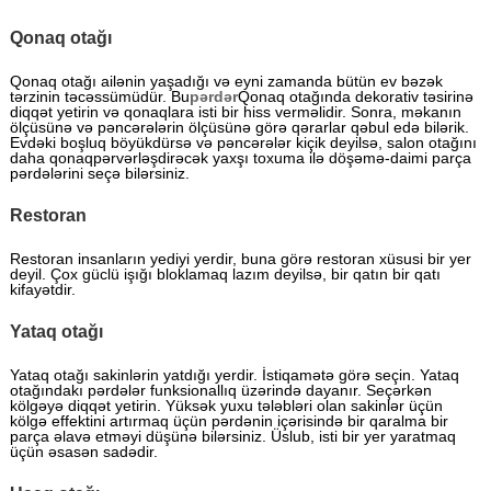
Qonaq otağı
Qonaq otağı ailənin yaşadığı və eyni zamanda bütün ev bəzək
tərzinin təcəssümüdür. Bu
pərdər
Qonaq otağında dekorativ təsirinə
diqqət yetirin və qonaqlara isti bir hiss verməlidir. Sonra, məkanın
ölçüsünə və pəncərələrin ölçüsünə görə qərarlar qəbul edə bilərik.
Evdəki boşluq böyükdürsə və pəncərələr kiçik deyilsə, salon otağını
daha qonaqpərvərləşdirəcək yaxşı toxuma ilə döşəmə-daimi parça
pərdələrini seçə bilərsiniz.
Restoran
Restoran insanların yediyi yerdir, buna görə restoran xüsusi bir yer
deyil. Çox güclü işığı bloklamaq lazım deyilsə, bir qatın bir qatı
kifayətdir.
Yataq otağı
Yataq otağı sakinlərin yatdığı yerdir. İstiqamətə görə seçin. Yataq
otağındakı pərdələr funksionallıq üzərində dayanır. Seçərkən
kölgəyə diqqət yetirin. Yüksək yuxu tələbləri olan sakinlər üçün
kölgə effektini artırmaq üçün pərdənin içərisində bir qaralma bir
parça əlavə etməyi düşünə bilərsiniz. Üslub, isti bir yer yaratmaq
üçün əsasən sadədir.