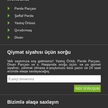
məkanları üçün təməl daşı kimi
xidmət etməyə davam edir......
Pərdə Parçası
Şəffaf Pərdə
Yastıq Örtüsü
Qırxdırmaq
Divan
Qiymət siyahısı üçün sorğu
Veb saytımıza xoş gəlmisiniz! Yastıq Örtük, Pərdə Parçası,
Divan Parçası və s. Haqqında sorğu üçün. və ya qiymət
siyahısı, zəhmət olmasa e-poçtunuzu bizə yazın və 24 saat
ərzində əlaqə saxlayacağıq.
Bizimlə əlaqə saxlayın